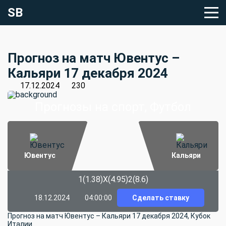
SB
Прогноз на матч Ювентус –
Кальяри 17 декабря 2024
17.12.2024
230
Прогнозы на спорт, Футбол
Ювентус
Кальяри
1(1.38)
Х(4.95)
2(8.6)
18.12.2024
04:00:00
Сделать ставку
Прогноз на матч Ювентус – Кальяри 17 декабря 2024, Кубок
Италии