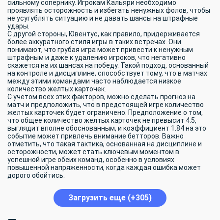
сильному сопернику. Игрокам Кальяри необходимо
проявлять осторожность и избегать ненужных фолов, чтобы
не усугублять ситуацию и не давать шансы на штрафные
удары.
С другой стороны, Ювентус, как правило, придерживается
более аккуратного стиля игры в таких встречах. Они
понимают, что грубая игра может привести к ненужным
штрафным и даже к удалению игроков, что негативно
скажется на их шансах на победу. Такой подход, основанный
на контроле и дисциплине, способствует тому, что в матчах
между этими командами часто наблюдается низкое
количество желтых карточек.
С учетом всех этих факторов, можно сделать прогноз на
матч и предположить, что в предстоящей игре количество
желтых карточек будет ограничено. Предположение о том,
что общее количество желтых карточек не превысит 4.5,
выглядит вполне обоснованным, и коэффициент 1.84 на это
событие может привлечь внимание бетторов. Важно
отметить, что такая тактика, основанная на дисциплине и
осторожности, может стать ключевым моментом в
успешной игре обеих команд, особенно в условиях
повышенной напряженности, когда каждая ошибка может
дорого обойтись.
Загрузить еще (+305)