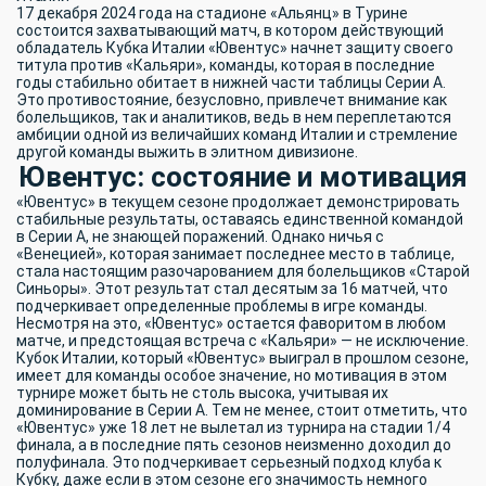
17 декабря 2024 года на стадионе «Альянц» в Турине
состоится захватывающий матч, в котором действующий
обладатель Кубка Италии «Ювентус» начнет защиту своего
титула против «Кальяри», команды, которая в последние
годы стабильно обитает в нижней части таблицы Серии А.
Это противостояние, безусловно, привлечет внимание как
болельщиков, так и аналитиков, ведь в нем переплетаются
амбиции одной из величайших команд Италии и стремление
другой команды выжить в элитном дивизионе.
Ювентус: состояние и мотивация
«Ювентус» в текущем сезоне продолжает демонстрировать
стабильные результаты, оставаясь единственной командой
в Серии А, не знающей поражений. Однако ничья с
«Венецией», которая занимает последнее место в таблице,
стала настоящим разочарованием для болельщиков «Старой
Синьоры». Этот результат стал десятым за 16 матчей, что
подчеркивает определенные проблемы в игре команды.
Несмотря на это, «Ювентус» остается фаворитом в любом
матче, и предстоящая встреча с «Кальяри» — не исключение.
Кубок Италии, который «Ювентус» выиграл в прошлом сезоне,
имеет для команды особое значение, но мотивация в этом
турнире может быть не столь высока, учитывая их
доминирование в Серии А. Тем не менее, стоит отметить, что
«Ювентус» уже 18 лет не вылетал из турнира на стадии 1/4
финала, а в последние пять сезонов неизменно доходил до
полуфинала. Это подчеркивает серьезный подход клуба к
Кубку, даже если в этом сезоне его значимость немного