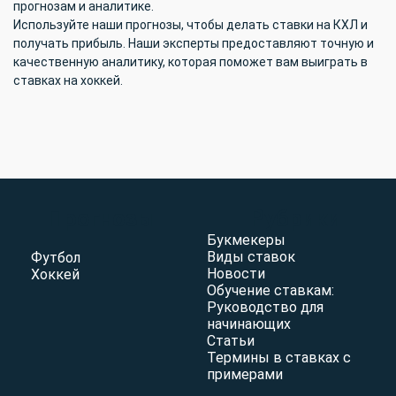
прогнозам и аналитике.
Используйте наши прогнозы, чтобы делать ставки на КХЛ и
получать прибыль. Наши эксперты предоставляют точную и
качественную аналитику, которая поможет вам выиграть в
ставках на хоккей.
Прогнозы
Рубрики
Букмекеры
Виды ставок
Футбол
Новости
Хоккей
Обучение ставкам:
Руководство для
начинающих
Статьи
Термины в ставках с
примерами