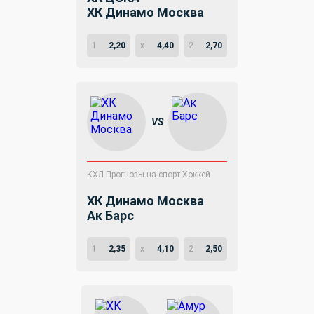
vs
ХК Динамо Москва
1
2,20
x
4,40
2
2,70
VS
КХЛ
Прогнозы на спорт
Хоккей
ХК Динамо Москва
vs
Ак Барс
1
2,35
x
4,10
2
2,50