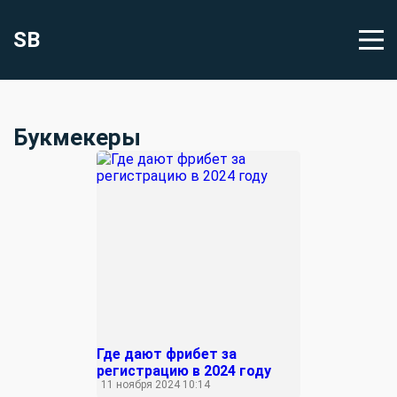
SB
Букмекеры
Где дают фрибет за
регистрацию в 2024 году
11 ноября 2024 10:14