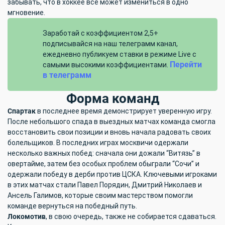
забывать, что в хоккее все может измениться в одно
мгновение.
Заработай с коэффициентом 2,5+
подписывайся на наш телеграмм канал,
ежедневно публикуем ставки в режиме Live с
Перейти
самыми высокими коэффициентами.
в телеграмм
Форма команд
Спартак
в последнее время демонстрирует уверенную игру.
После небольшого спада в выездных матчах команда смогла
восстановить свои позиции и вновь начала радовать своих
болельщиков. В последних играх москвичи одержали
несколько важных побед: сначала они дожали “Витязь” в
овертайме, затем без особых проблем обыграли “Сочи” и
одержали победу в дерби против ЦСКА. Ключевыми игроками
в этих матчах стали Павел Порядин, Дмитрий Николаев и
Ансель Галимов, которые своим мастерством помогли
команде вернуться на победный путь.
Локомотив
, в свою очередь, также не собирается сдаваться.