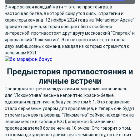
В мире хоккея каждый матч — это не просто игра, а
настоящая битва, в которой сойдутся силы, стратегии и
характеры команд. 12 ноября 2024 года на “Мегаспорт Арене”
пройдет встреча, которая обещает быть особенно
интересной: противостоят друг другу московский “Спартак” и
ярославский “Локомотив”. Это не просто матч, а встреча
двух амбициозных команд, каждая из которых стремится к
вершинам КХЛ.
Предыстория противостояния и
личные встречи
Последняя встреча между этими командами закончилась
для “Локомотива” весьма неприятно: красно-белые
одержали уверенную победу со счетом 5:1. Это поражение
стало серьезным ударом для ярославцев, и теперь они будут
стремиться взять реванш. “Локомотив” сейчас находится на
первом месте в таблице КХЛ, опережая ближайших
преследователей более чем на 10 очков. Это говорит о том,
что команда уверенно движется к чемпионству, но не стоит