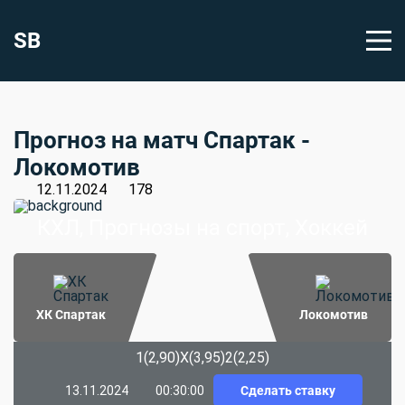
SB
Прогноз на матч Спартак -
Локомотив
12.11.2024
178
КХЛ, Прогнозы на спорт, Хоккей
ХК Спартак
Локомотив
1(2,90)
Х(3,95)
2(2,25)
13.11.2024
00:30:00
Сделать ставку