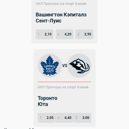
НХЛ
Прогнозы на спорт
Хоккей
Вашингтон Кэпиталз
vs
Сент-Луис
1
2,10
x
4,20
2
2,95
VS
НХЛ
Прогнозы на спорт
Хоккей
Торонто
vs
Юта
1
2.05
x
4.40
2
3.00