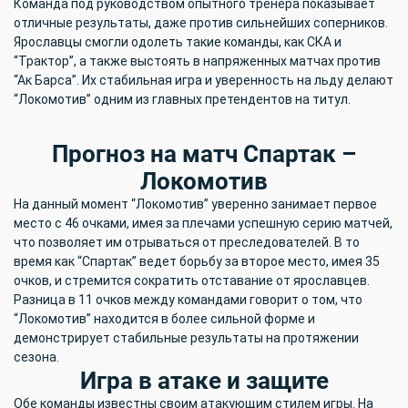
Команда под руководством опытного тренера показывает
отличные результаты, даже против сильнейших соперников.
Ярославцы смогли одолеть такие команды, как СКА и
“Трактор”, а также выстоять в напряженных матчах против
“Ак Барса”. Их стабильная игра и уверенность на льду делают
“Локомотив” одним из главных претендентов на титул.
Прогноз на матч Спартак –
Локомотив
На данный момент “Локомотив” уверенно занимает первое
место с 46 очками, имея за плечами успешную серию матчей,
что позволяет им отрываться от преследователей. В то
время как “Спартак” ведет борьбу за второе место, имея 35
очков, и стремится сократить отставание от ярославцев.
Разница в 11 очков между командами говорит о том, что
“Локомотив” находится в более сильной форме и
демонстрирует стабильные результаты на протяжении
сезона.
Игра в атаке и защите
Обе команды известны своим атакующим стилем игры. На