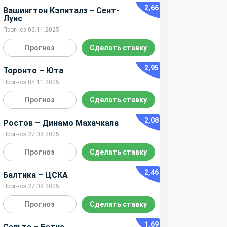
2,66
Вашингтон Кэпиталз – Сент-
Луис
Прогноз 05.11.2025
Прогноз
Сделать ставку
2,95
Торонто – Юта
Прогноз 05.11.2025
Прогноз
Сделать ставку
2,08
Ростов – Динамо Махачкала
Прогноз 27.08.2025
Прогноз
Сделать ставку
2,46
Балтика – ЦСКА
Прогноз 27.08.2025
Прогноз
Сделать ставку
1,69