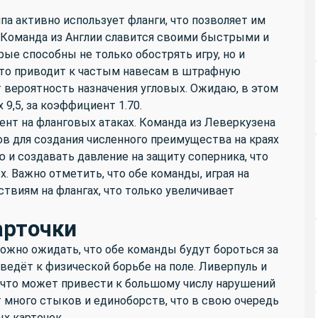
а активно использует фланги, что позволяет им
Команда из Англии славится своими быстрыми и
е способны не только обострять игру, но и
Это приводит к частым навесам в штрафную
т вероятность назначения угловых. Ожидаю, в этом
9,5, за коэффициент 1.70.
ент на фланговых атаках. Команда из Леверкузена
ов для создания численного преимущества на краях
ю и создавать давление на защиту соперника, что
. Важно отметить, что обе команды, играя на
твиям на флангах, что только увеличивает
арточки
ожно ожидать, что обе команды будут бороться за
ведёт к физической борьбе на поле. Ливерпуль и
 что может привести к большому числу нарушений
т много стыков и единоборств, что в свою очередь
х карточек.