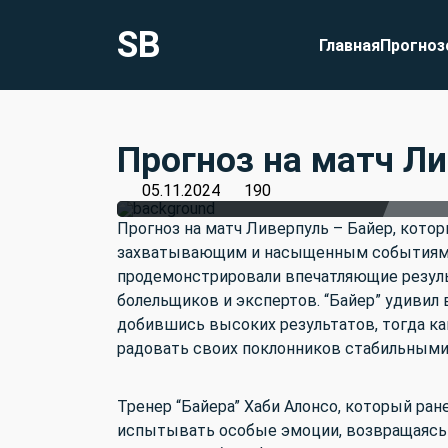
SB
Главная
Прогноз
Прогноз на матч Ли
1(1,73)
Х(4,15)
2(4,60)
05.11.2024
190
Ливерпуль
Прогноз на матч Ливерпуль – Байер, котор
Лига Чемпионов, П
захватывающим и насыщенным событиями
продемонстрировали впечатляющие резуль
болельщиков и экспертов. “Байер” удивил 
добившись высоких результатов, тогда ка
радовать своих поклонников стабильными
Тренер “Байера” Хаби Алонсо, который ране
испытывать особые эмоции, возвращаясь н