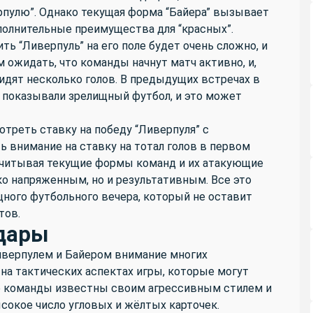
пулю”. Однако текущая форма “Байера” вызывает
полнительные преимущества для “красных”.
ить “Ливерпуль” на его поле будет очень сложно, и
 ожидать, что команды начнут матч активно, и,
идят несколько голов. В предыдущих встречах в
е показывали зрелищный футбол, и это может
треть ставку на победу “Ливерпуля” с
ь внимание на ставку на тотал голов в первом
 Учитывая текущие формы команд и их атакующие
о напряженным, но и результативным. Все это
ного футбольного вечера, который не оставит
тов.
удары
иверпулем и Байером внимание многих
на тактических аспектах игры, которые могут
бе команды известны своим агрессивным стилем и
ысокое число угловых и жёлтых карточек.