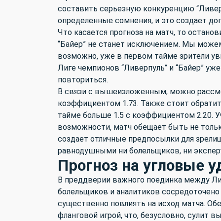
составить серьезную конкуренцию “Ливер
определенные сомнения, и это создает до
Что касается прогноза на матч, то останов
“Байер” не станет исключением. Мы можем
возможно, уже в первом тайме зрители ув
Лиге чемпионов “Ливерпуль” и “Байер” уж
повториться.
В связи с вышеизложенным, можно рассмо
коэффициентом 1.73. Также стоит обратит
тайме больше 1.5 с коэффициентом 2.20.
возможности, матч обещает быть не тольк
создает отличные предпосылки для зрелищ
равнодушными ни болельщиков, ни экспер
Прогноз на угловые 
В преддверии важного поединка между Л
болельщиков и аналитиков сосредоточено 
существенно повлиять на исход матча. О
фланговой игрой, что, безусловно, сулит в