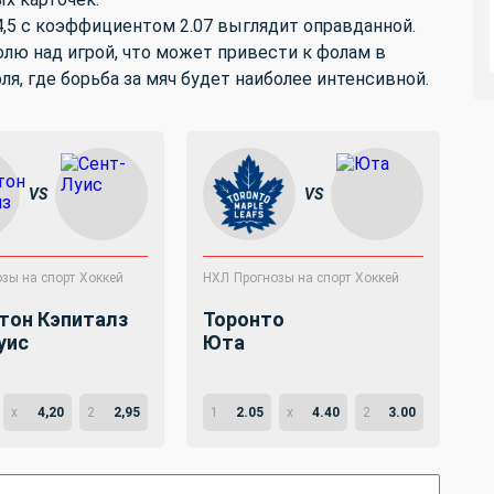
4,5 с коэффициентом 2.07 выглядит оправданной.
олю над игрой, что может привести к фолам в
я, где борьба за мяч будет наиболее интенсивной.
VS
VS
зы на спорт
Хоккей
НХЛ
Прогнозы на спорт
Хоккей
тон Кэпиталз
Торонто
vs
уис
Юта
x
4,20
2
2,95
1
2.05
x
4.40
2
3.00