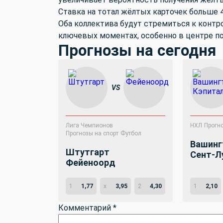
Ставка на тотал жёлтых карточек больше 
Оба коллектива будут стремиться к контр
ключевых моментах, особенно в центре пол
Прогнозы на сегодня
VS
Лига Чемпионов
НХЛ
Прогно
Прогнозы на спорт
Футбол
Вашинг
Штутгарт
vs
Сент-Л
vs
Фейеноорд
1
1,77
x
3,95
2
4,30
1
2,10
Комментарий
*