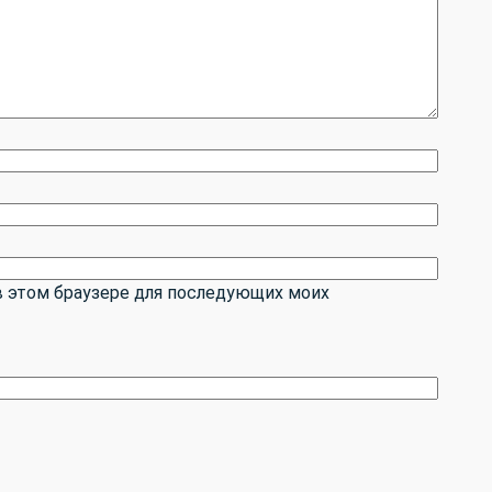
 в этом браузере для последующих моих