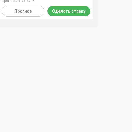
Прогноз 25.08.2025
Прогноз
Сделать ставку