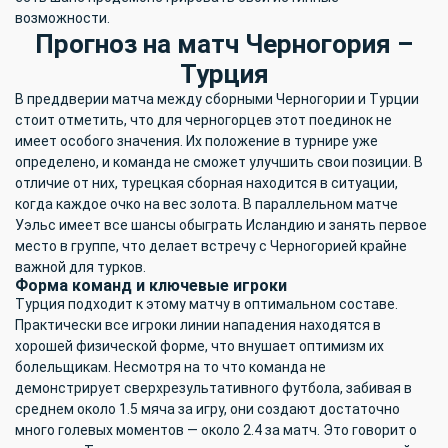
возможности.
Прогноз на матч Черногория –
Турция
В преддверии матча между сборными Черногории и Турции
стоит отметить, что для черногорцев этот поединок не
имеет особого значения. Их положение в турнире уже
определено, и команда не сможет улучшить свои позиции. В
отличие от них, турецкая сборная находится в ситуации,
когда каждое очко на вес золота. В параллельном матче
Уэльс имеет все шансы обыграть Исландию и занять первое
место в группе, что делает встречу с Черногорией крайне
важной для турков.
Форма команд и ключевые игроки
Турция подходит к этому матчу в оптимальном составе.
Практически все игроки линии нападения находятся в
хорошей физической форме, что внушает оптимизм их
болельщикам. Несмотря на то что команда не
демонстрирует сверхрезультативного футбола, забивая в
среднем около 1.5 мяча за игру, они создают достаточно
много голевых моментов — около 2.4 за матч. Это говорит о